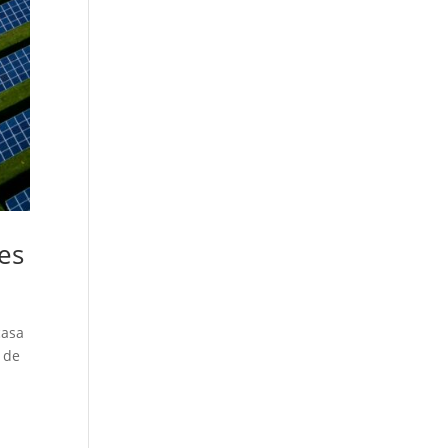
es
casa
e de