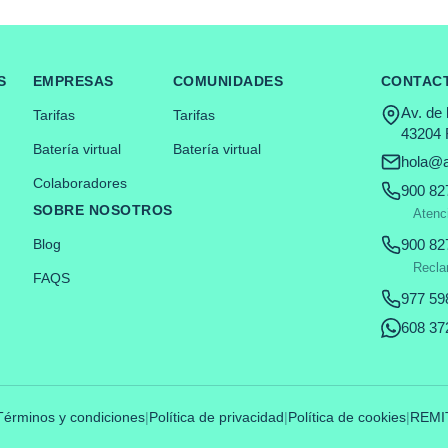
S
EMPRESAS
COMUNIDADES
CONTAC
Av. de
Tarifas
Tarifas
43204 
Batería virtual
Batería virtual
hola@a
Colaboradores
900 82
SOBRE NOSOTROS
Atenci
Blog
900 82
Recla
FAQS
977 59
608 37
Términos y condiciones
|
Política de privacidad
|
Política de cookies
|
REMI