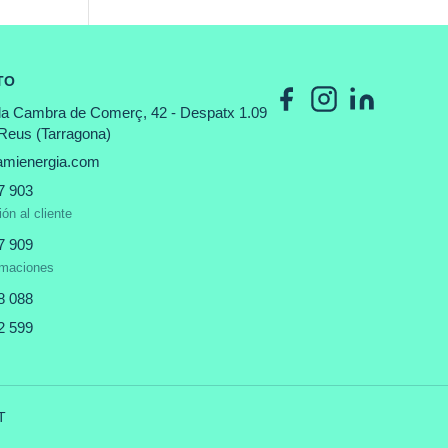
TO
 la Cambra de Comerç, 42 - Despatx 1.09
Reus (Tarragona)
mienergia.com
7 903
ón al cliente
7 909
maciones
8 088
2 599
T